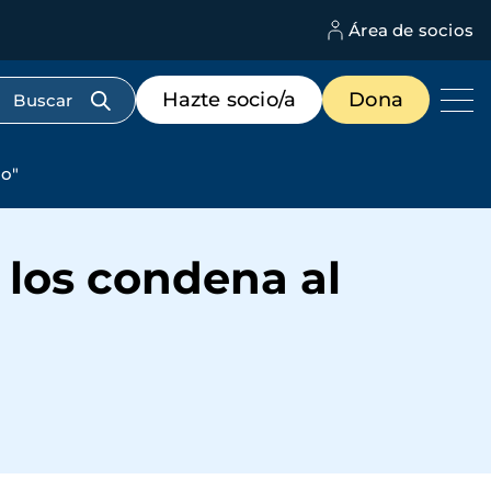
Área de socios
M
d
c
Menú
Hazte socio/a
Dona
d
de
us
destacados
cabecera
do"
 los condena al