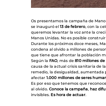
Os presentamos la campaña de Manos
se inauguró el
13 de febrero
, con la c
queremos levantar la voz ante la crec
Manos Unidas. No es posible construi
Durante los próximos doce meses, Man
condena al olvido a millones de person
que tiene que afrontar la población 
Según la
FAO
, más de
810 millones de
causa de la actual crisis sanitaria de l
remedio, la desigualdad, aumentada 
afectar
1.000 millones de seres huma
Es por eso que tenemos que reconoce
al olvido.
Conoce la campaña
,
haz difu
invisibles.
Es hora de actuar
.