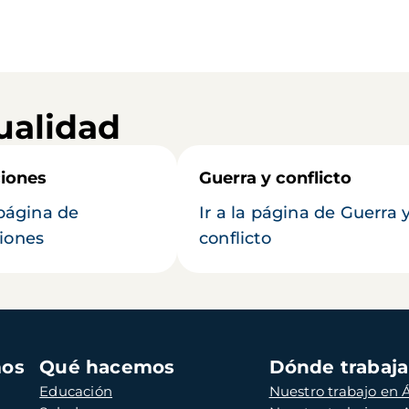
ualidad
iones
Guerra y conflicto
 página de
Ir a la página de Guerra 
iones
conflicto
mos
Qué hacemos
Dónde trabaj
Educación
Nuestro trabajo en Á