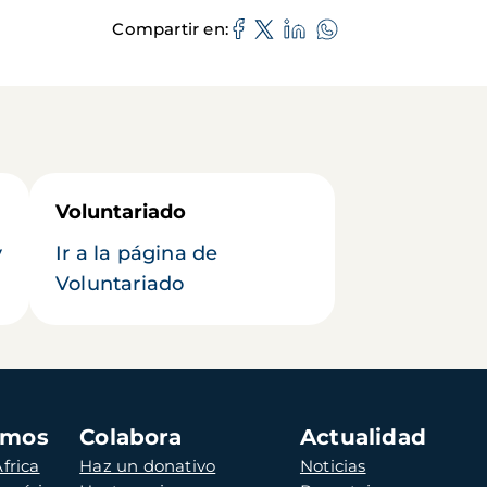
Compartir en
Voluntariado
y
Ir a la página de
Voluntariado
amos
Colabora
Actualidad
frica
Haz un donativo
Noticias