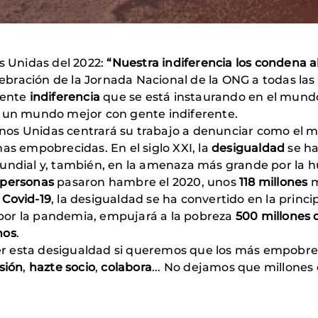
 Unidas del 2022:
“Nuestra indiferencia los condena a
elebración de la Jornada Nacional de la ONG a todas las
iente
indiferencia
que se está instaurando en el mundo
r un mundo mejor con gente indiferente.
os Unidas centrará su trabajo a denunciar como el mur
as empobrecidas. En el siglo XXI, la
desigualdad
se h
mundial y, también, en la amenaza más grande por la
 personas
pasaron hambre el 2020, unos
118 millones
m
a
Covid-19
, la desigualdad se ha convertido en la princ
por la pandemia, empujará a la pobreza
500 millones 
nos
.
r esta desigualdad si queremos que los más empobre
sión
,
hazte socio
,
colabora
... No dejamos que millone