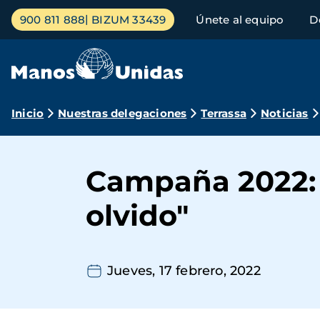
Pasar
Menú
900 811 888
BIZUM 33439
Únete al equipo
D
al
principal
contenido
principal
Ruta
Inicio
Nuestras delegaciones
Terrassa
Noticias
de
navegación
Campaña 2022: "
olvido"
Jueves, 17 febrero, 2022