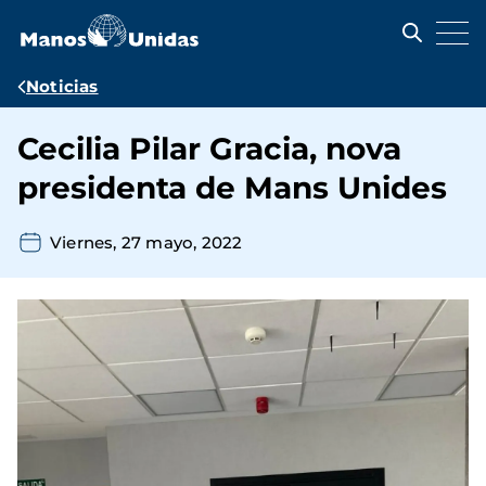
Pasar
al
contenido
principal
Ruta
Noticias
de
Cecilia Pilar Gracia, nova
navegación
presidenta de Mans Unides
Viernes, 27 mayo, 2022