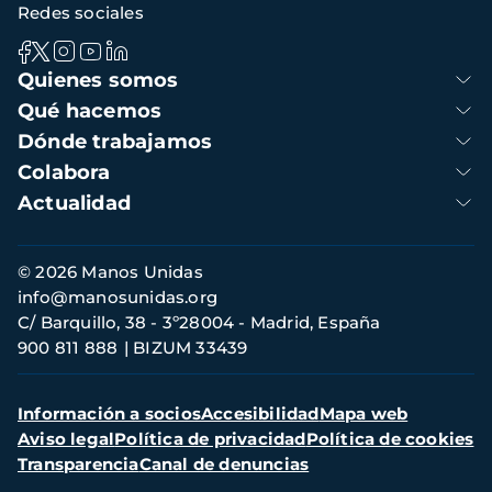
Redes sociales
Navegación
Quienes somos
principal
Qué hacemos
Dónde trabajamos
Colabora
Actualidad
Información
© 2026 Manos Unidas
de
info@manosunidas.org
contacto
C/ Barquillo, 38 - 3º28004 - Madrid, España
900 811 888
BIZUM 33439
Menú
Información a socios
Accesibilidad
Mapa web
secundario
Aviso legal
Política de privacidad
Política de cookies
Transparencia
Canal de denuncias