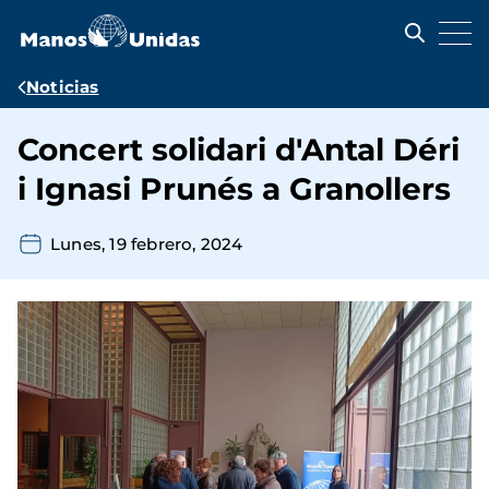
Pasar
al
contenido
principal
Ruta
Noticias
de
Concert solidari d'Antal Déri
navegación
i Ignasi Prunés a Granollers
Lunes, 19 febrero, 2024