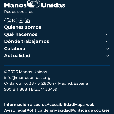
Redes sociales
Navegación
Quienes somos
principal
Qué hacemos
Dónde trabajamos
Colabora
Actualidad
Información
© 2026 Manos Unidas
de
info@manosunidas.org
contacto
C/ Barquillo, 38 - 3º28004 - Madrid, España
900 811 888
BIZUM 33439
Menú
Información a socios
Accesibilidad
Mapa web
secundario
Aviso legal
Política de privacidad
Política de cookies