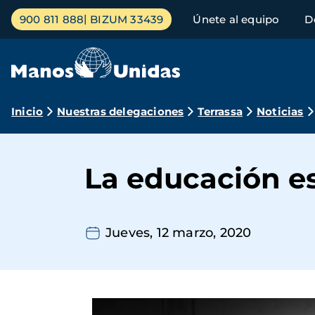
Pasar
Menú
900 811 888
BIZUM 33439
Únete al equipo
D
al
principal
contenido
principal
Ruta
Inicio
Nuestras delegaciones
Terrassa
Noticias
de
navegación
La educación e
Jueves, 12 marzo, 2020