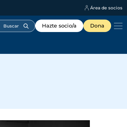
Área de socios
M
d
c
Menú
Hazte socio/a
Dona
d
de
us
destacados
cabecera