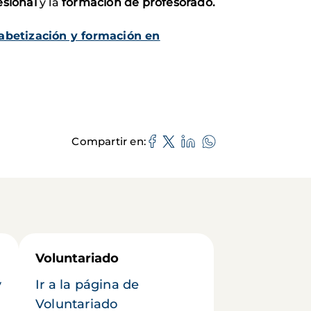
esional
y la
formación de profesorado.
fabetización y formación en
Compartir en
Voluntariado
y
Ir a la página de
Voluntariado