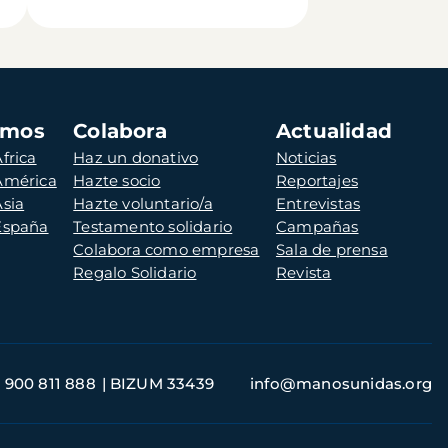
amos
Colabora
Actualidad
frica
Haz un donativo
Noticias
 América
Hazte socio
Reportajes
Asia
Hazte voluntario/a
Entrevistas
 España
Testamento solidario
Campañas
Colabora como empresa
Sala de prensa
Regalo Solidario
Revista
900 811 888
BIZUM 33439
info@manosunidas.org