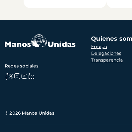
Navegación
Quienes so
principal
Equipo
Delegaciones
Transparencia
Redes sociales
Información
© 2026 Manos Unidas
de
contacto