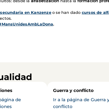
dultos: desde la
alfabetización
hasta la
formación prof
 secundaria en Kanzenze
o se han dado
cursos de al
ectos.
#MansUnidesAmbLaDona
.
ualidad
iones
Guerra y conflicto
 página de
Ir a la página de Guerra 
iones
conflicto