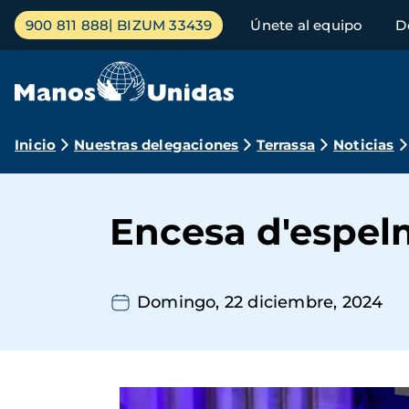
Pasar
Menú
900 811 888
BIZUM 33439
Únete al equipo
D
al
principal
contenido
principal
Ruta
Inicio
Nuestras delegaciones
Terrassa
Noticias
de
navegación
Encesa d'espel
Domingo, 22 diciembre, 2024