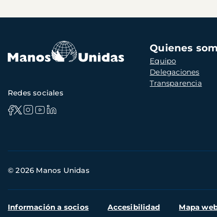
Navegación
Quienes so
principal
Equipo
Delegaciones
Transparencia
Redes sociales
Información
© 2026 Manos Unidas
de
contacto
Menú
Información a socios
Accesibilidad
Mapa we
secundario