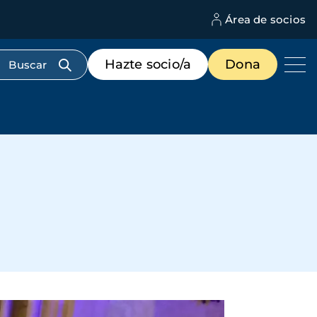
Área de socios
M
d
c
Menú
Hazte socio/a
Dona
d
de
us
destacados
cabecera