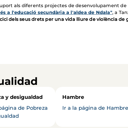
 suport als diferents projectes de desenvolupament d
cés a l'educació secundària a l'aldea de Ndala"
, a Tan
rcici dels seus drets per una vida lliure de violència de
ualidad
a y desigualdad
Hambre
a página de Pobreza
Ir a la página de Hambr
gualdad