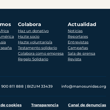
amos
Colabora
Actualidad
frica
Haz un donativo
Noticias
 América
Hazte socio
Reportajes
Asia
Hazte voluntario/a
Entrevistas
 España
Testamento solidario
Campañas
Colabora como empresa
Sala de prensa
Regalo Solidario
Revista
900 811 888
BIZUM 33439
info@manosunidas.org
 de cookies
Transparencia
Canal de denuncias