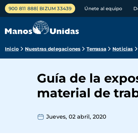
Pasar
Menú
900 811 888
BIZUM 33439
Únete al equipo
D
al
principal
contenido
principal
Ruta
Inicio
Nuestras delegaciones
Terrassa
Noticias
de
navegación
Guía de la expos
material de tra
Jueves, 02 abril, 2020