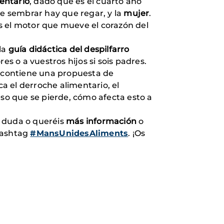
mentario
, dado que es el cuarto año
e sembrar hay que regar, y la
mujer
.
s el motor que mueve el corazón del
la
guía didáctica del despilfarro
es o a vuestros hijos si sois padres.
s contiene una propuesta de
ca el derroche alimentario, el
eso que se pierde, cómo afecta esto a
r duda o queréis
más información
o
 hashtag
#MansUnidesAliments
. ¡Os