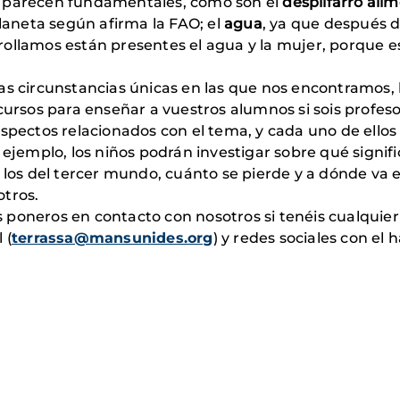
s parecen fundamentales, como son el
despilfarro ali
aneta según afirma la FAO; el
agua
, ya que después d
ollamos están presentes el agua y la mujer, porque e
as circunstancias únicas en las que nos encontramos, 
cursos para enseñar a vuestros alumnos si sois profesor
aspectos relacionados con el tema, y cada uno de ello
 ejemplo, los niños podrán investigar sobre qué signifi
y los del tercer mundo, cuánto se pierde y a dónde va 
otros.
 poneros en contacto con nosotros si tenéis cualquie
 (
terrassa@mansunides.org
) y redes sociales con el