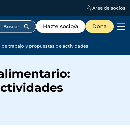
Área de socios
M
d
c
Menú
Hazte socio/a
Dona
d
de
us
destacados
cabecera
l de trabajo y propuestas de actividades
alimentario:
actividades