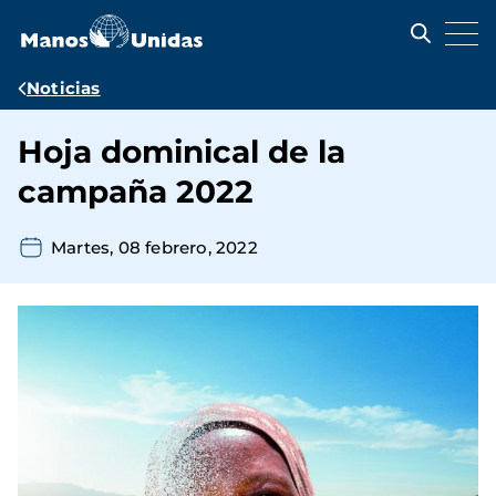
Pasar
al
contenido
principal
Ruta
Noticias
de
Hoja dominical de la
navegación
campaña 2022
Martes, 08 febrero, 2022