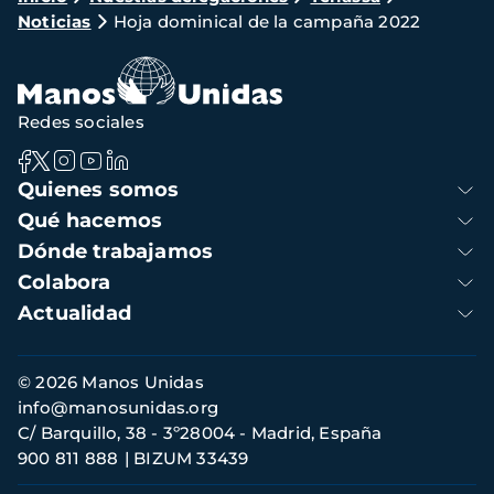
Noticias
Hoja dominical de la campaña 2022
de
navegación
Redes sociales
Navegación
Quienes somos
principal
Qué hacemos
Dónde trabajamos
Colabora
Actualidad
Información
© 2026 Manos Unidas
de
info@manosunidas.org
contacto
C/ Barquillo, 38 - 3º28004 - Madrid, España
900 811 888
BIZUM 33439