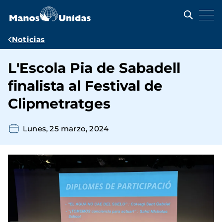
Pasar
al
contenido
principal
Ruta
Noticias
de
L'Escola Pia de Sabadell
navegación
finalista al Festival de
Clipmetratges
Lunes, 25 marzo, 2024