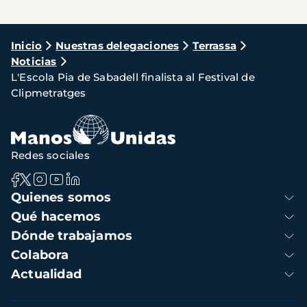
Ruta
Inicio
Nuestras delegaciones
Terrassa
Noticias
de
L'Escola Pia de Sabadell finalista al Festival de
navegación
Clipmetratges
Redes sociales
Navegación
Quienes somos
principal
Qué hacemos
Dónde trabajamos
Colabora
Actualidad