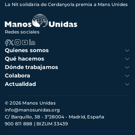
La Nit solidària de Cerdanyola premia a Mans Unides
navegación
Redes sociales
Navegación
Quienes somos
principal
Qué hacemos
Dónde trabajamos
Colabora
Actualidad
Información
© 2026 Manos Unidas
de
info@manosunidas.org
contacto
C/ Barquillo, 38 - 3º28004 - Madrid, España
900 811 888
BIZUM 33439