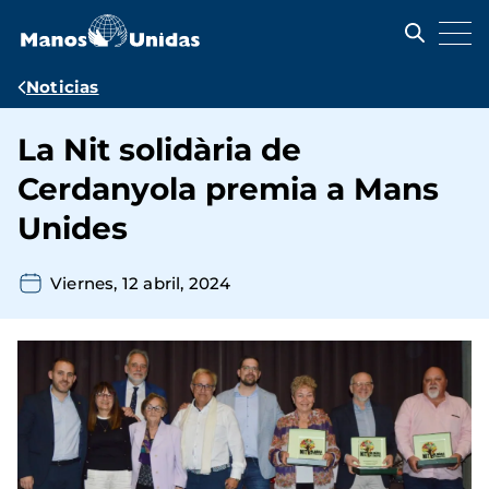
Pasar
al
contenido
principal
Ruta
Noticias
de
La Nit solidària de
navegación
Cerdanyola premia a Mans
Unides
Viernes, 12 abril, 2024