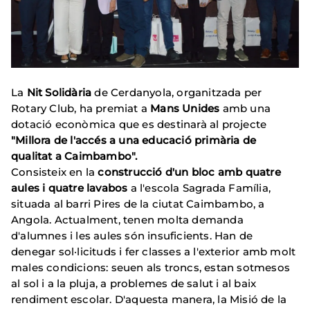
La
Nit Solidària
de Cerdanyola, organitzada per
Rotary Club, ha premiat a
Mans Unides
amb una
dotació econòmica que es destinarà al projecte
"Millora de l'accés a una educació primària de
qualitat a Caimbambo".
Consisteix en la
construcció d'un bloc amb quatre
aules i quatre lavabos
a l'escola Sagrada Família,
situada al barri Pires de la ciutat Caimbambo, a
Angola. Actualment, tenen molta demanda
d'alumnes i les aules són insuficients. Han de
denegar sol·licituds i fer classes a l'exterior amb molt
males condicions: seuen als troncs, estan sotmesos
al sol i a la pluja, a problemes de salut i al baix
rendiment escolar. D'aquesta manera, la Misió de la