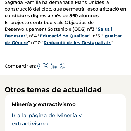
Sagrada Família ha demanat a Mans Unides la
construcció del bloc, que permetrà l'
escolarització en
condicions dignes a més de 560 alumnes
.
El projecte contribueix als Objectius de
Desenvolupament Sostenible (ODS) nº3 "
Salut i
Benestar
", nº4 "
Educació de Qualitat
", nº5 "
Igualtat
de Gènere
" nº10 "
Reducció de les Desigualtats
"
Compartir en
Otros temas de actualidad
Minería y extractivismo
Ir a la página de Minería y
extractivismo