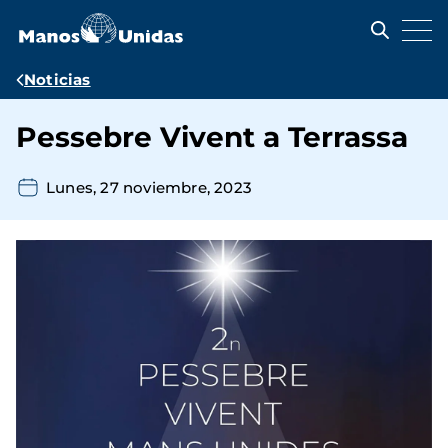
Pasar
al
contenido
principal
Ruta
Noticias
de
Pessebre Vivent a Terrassa
navegación
Lunes, 27 noviembre, 2023