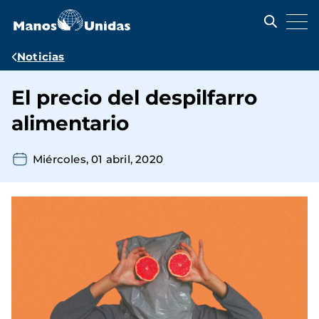
Pasar
al
contenido
principal
Ruta
Noticias
de
El precio del despilfarro
navegación
alimentario
Miércoles, 01 abril, 2020