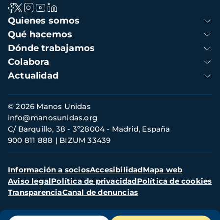
Navegación
Quienes somos
principal
Qué hacemos
Dónde trabajamos
Colabora
Actualidad
Información
© 2026 Manos Unidas
de
info@manosunidas.org
contacto
C/ Barquillo, 38 - 3º28004 - Madrid, España
900 811 888
BIZUM 33439
Menú
Información a socios
Accesibilidad
Mapa web
secundario
Aviso legal
Política de privacidad
Política de cookies
Transparencia
Canal de denuncias