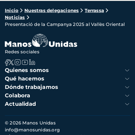
Ruta
Inicio
Nuestras delegaciones
Terrassa
Noticias
de
Presentació de la Campanya 2025 al Vallès Oriental
navegación
Redes sociales
Navegación
Quienes somos
principal
Qué hacemos
Dónde trabajamos
Colabora
Actualidad
Información
© 2026 Manos Unidas
de
info@manosunidas.org
contacto