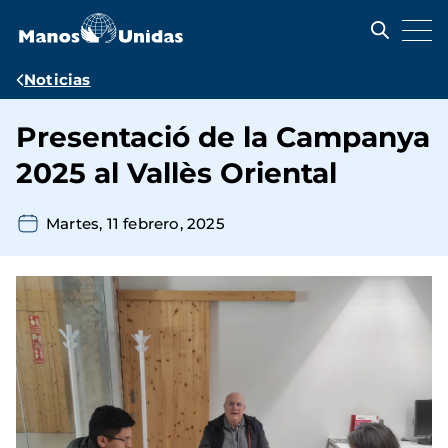
Pasar
al
contenido
principal
Ruta
Noticias
de
Presentació de la Campanya
navegación
2025 al Vallès Oriental
Martes, 11 febrero, 2025