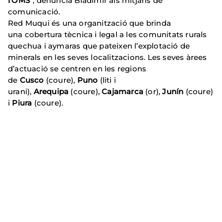
l’OMS”
, denuncia Bladimir als mitjans de
comunicació.
Red Muqui és una organització que brinda
una cobertura tècnica i legal a les comunitats rurals
quechua i aymaras que pateixen l’explotació de
minerals en les seves localitzacions. Les seves àrees
d’actuació se centren en les regions
de
Cusco
(coure),
Puno
(liti i
urani),
Arequipa
(coure),
Cajamarca
(or),
Junín
(coure)
i
Piura
(coure).