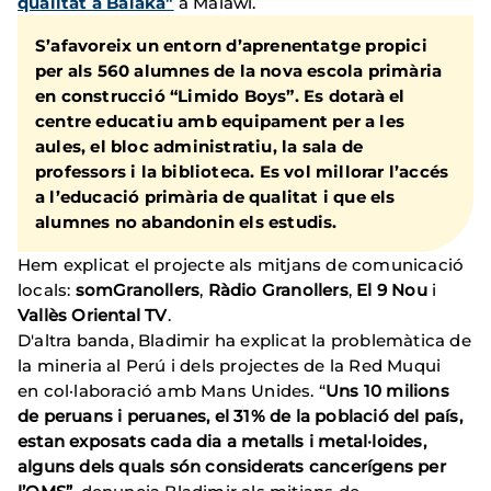
qualitat a Balaka"
a Malawi.
S’afavoreix un entorn d’aprenentatge propici
per als 560 alumnes de la nova escola primària
en construcció “Limido Boys”. Es dotarà el
centre educatiu amb equipament per a les
aules, el bloc administratiu, la sala de
professors i la biblioteca. Es vol millorar l’accés
a l’educació primària de qualitat i que els
alumnes no abandonin els estudis.
Hem explicat el projecte als mitjans de comunicació
locals:
somGranollers
,
Ràdio Granollers
,
El 9 Nou
i
Vallès Oriental TV
.
D'altra banda, Bladimir ha explicat la problemàtica de
la mineria al Perú i dels projectes de la Red Muqui
en col·laboració amb Mans Unides. “
Uns 10 milions
de peruans i peruanes, el 31% de la població del país,
estan exposats cada dia a metalls i metal·loides,
alguns dels quals són considerats cancerígens per