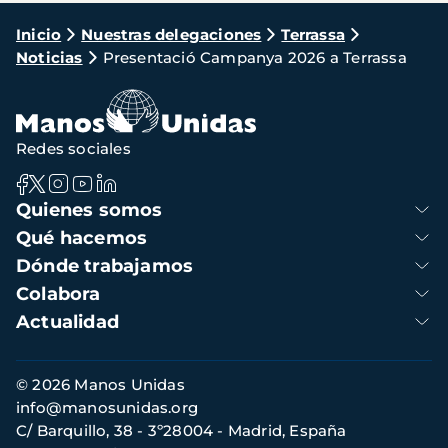
Ruta
Inicio
Nuestras delegaciones
Terrassa
Noticias
Presentació Campanya 2026 a Terrassa
de
navegación
Redes sociales
Navegación
Quienes somos
principal
Qué hacemos
Dónde trabajamos
Colabora
Actualidad
Información
© 2026 Manos Unidas
de
info@manosunidas.org
contacto
C/ Barquillo, 38 - 3º28004 - Madrid, España