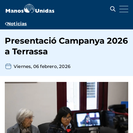
Pasar
al
contenido
principal
Ruta
Noticias
de
Presentació Campanya 2026
navegación
a Terrassa
Viernes, 06 febrero, 2026