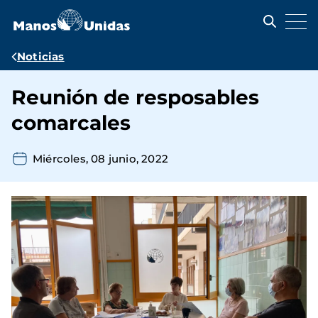
Pasar
al
contenido
principal
Ruta
Noticias
de
Reunión de resposables
navegación
comarcales
Miércoles, 08 junio, 2022