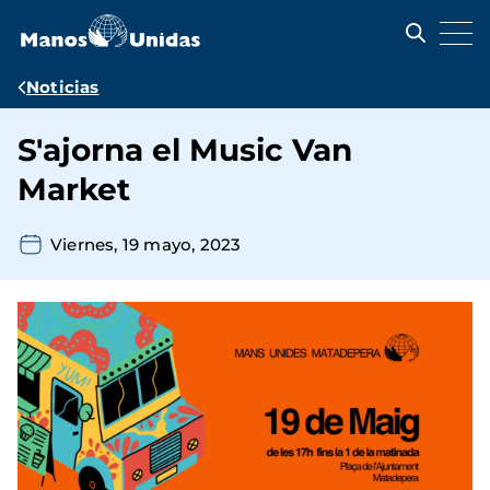
Pasar
al
contenido
principal
Ruta
Noticias
de
S'ajorna el Music Van
navegación
Market
Viernes, 19 mayo, 2023