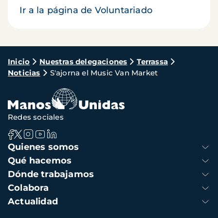
Ir a la página de Voluntariado
Ruta
Inicio
Nuestras delegaciones
Terrassa
Noticias
S'ajorna el Music Van Market
de
navegación
Redes sociales
Navegación
Quienes somos
principal
Qué hacemos
Dónde trabajamos
Colabora
Actualidad