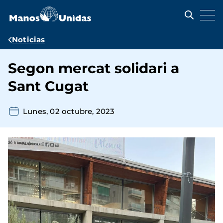
Pasar
al
contenido
principal
Ruta
Noticias
de
Segon mercat solidari a
navegación
Sant Cugat
Lunes, 02 octubre, 2023