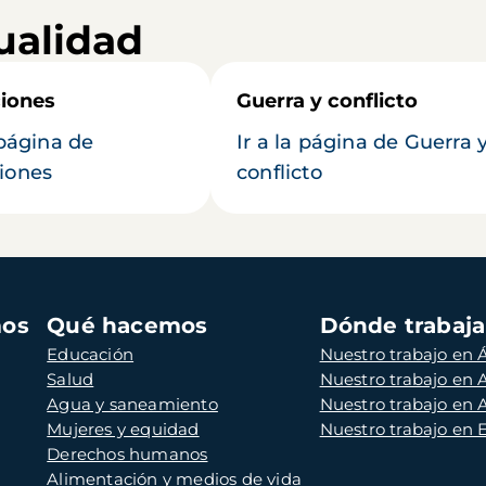
ualidad
iones
Guerra y conflicto
 página de
Ir a la página de Guerra 
iones
conflicto
mos
Qué hacemos
Dónde trabaj
Educación
Nuestro trabajo en Á
Salud
Nuestro trabajo en
Agua y saneamiento
Nuestro trabajo en 
Mujeres y equidad
Nuestro trabajo en
Derechos humanos
Alimentación y medios de vida