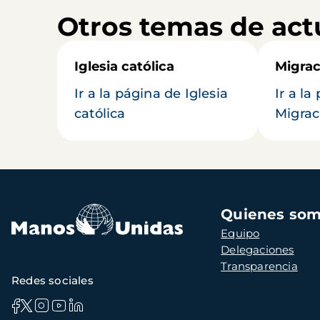
Otros temas de act
Iglesia católica
Migrac
Ir a la página de Iglesia
Ir a la
católica
Migrac
Navegación
Quienes so
principal
Equipo
Delegaciones
Transparencia
Redes sociales