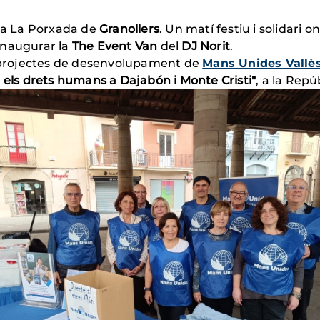
a La Porxada de
Granollers
. Un matí festiu i solidari
 inaugurar la
The Event Van
del
DJ Norit
.
 a projectes de desenvolupament de
Mans Unides Vallès
 els drets humans a Dajabón i Monte Cristi"
, a la Rep