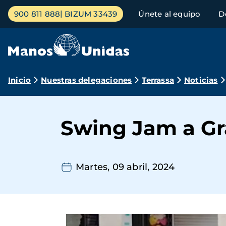
Pasar
Menú
900 811 888
BIZUM 33439
Únete al equipo
D
al
principal
contenido
principal
Ruta
Inicio
Nuestras delegaciones
Terrassa
Noticias
de
navegación
Swing Jam a Gr
Martes, 09 abril, 2024