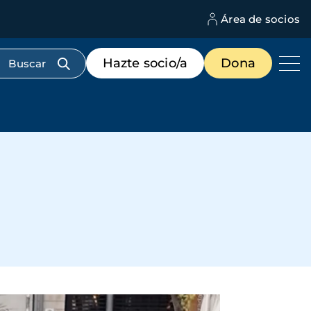
Área de socios
M
d
c
Menú
Hazte socio/a
Dona
d
de
us
destacados
cabecera