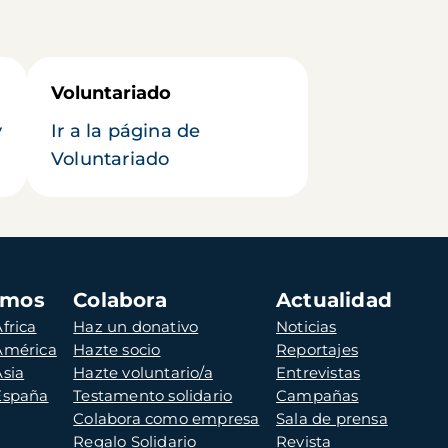
Voluntariado
y
Ir a la página de
Voluntariado
amos
Colabora
Actualidad
frica
Haz un donativo
Noticias
 América
Hazte socio
Reportajes
Asia
Hazte voluntario/a
Entrevistas
 España
Testamento solidario
Campañas
Colabora como empresa
Sala de prensa
Regalo Solidario
Revista