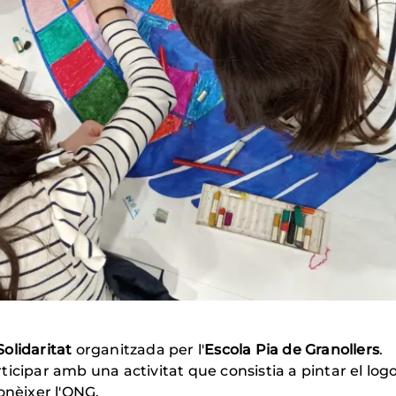
Solidaritat
organitzada per l'
Escola Pia de Granollers
.
ticipar amb una activitat que consistia a pintar el log
onèixer l'ONG.