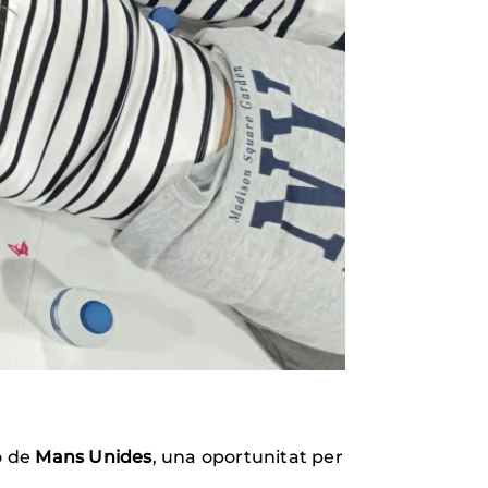
o de
Mans Unides
, una oportunitat per