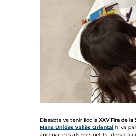
Dissabte va tenir lloc la
XXV Fira de la 
Mans Unides Vallès Oriental
hi va par
apropar-nos als més petits i donar a c