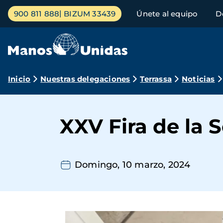
Pasar
Menú
900 811 888
BIZUM 33439
Únete al equipo
D
al
principal
contenido
principal
Ruta
Inicio
Nuestras delegaciones
Terrassa
Noticias
de
navegación
XXV Fira de la S
Domingo, 10 marzo, 2024