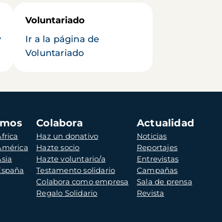
Voluntariado
y
Ir a la página de
Voluntariado
amos
Colabora
Actualidad
frica
Haz un donativo
Noticias
 América
Hazte socio
Reportajes
Asia
Hazte voluntario/a
Entrevistas
 España
Testamento solidario
Campañas
Colabora como empresa
Sala de prensa
Regalo Solidario
Revista