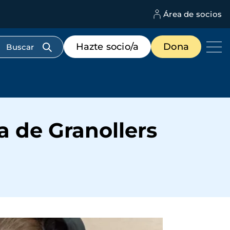
Área de socios
M
d
c
Menú
Hazte socio/a
Dona
d
de
us
destacados
cabecera
ia de Granollers