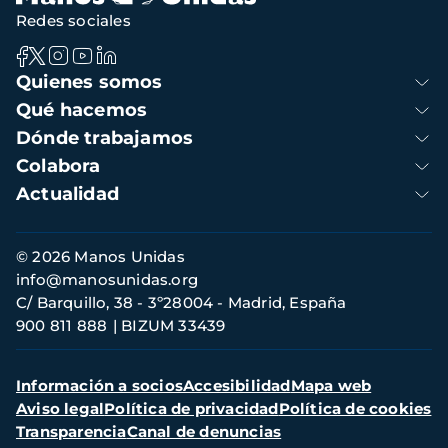
Redes sociales
Navegación
Quienes somos
principal
Qué hacemos
Dónde trabajamos
Colabora
Actualidad
Información
© 2026 Manos Unidas
de
info@manosunidas.org
contacto
C/ Barquillo, 38 - 3º28004 - Madrid, España
900 811 888
BIZUM 33439
Menú
Información a socios
Accesibilidad
Mapa web
secundario
Aviso legal
Política de privacidad
Política de cookies
Transparencia
Canal de denuncias