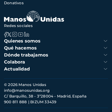
Donativos
de
navegación
Redes sociales
Navegación
Quienes somos
principal
Qué hacemos
Dónde trabajamos
Colabora
Actualidad
Información
© 2026 Manos Unidas
de
info@manosunidas.org
contacto
C/ Barquillo, 38 - 3º28004 - Madrid, España
900 811 888
BIZUM 33439