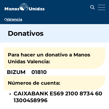
Pasar
al
contenido
principal
Ruta
Valencia
de
Donativos
navegación
Para hacer un donativo a Manos
Unidas Valencia:
BIZUM 01810
Números de cuenta:
CAIXABANK ES69 2100 8734 60
1300458996