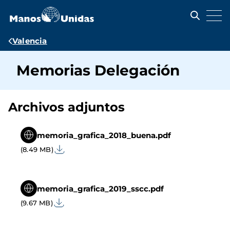
Pasar
al
contenido
principal
Ruta
Valencia
de
Memorias Delegación
navegación
Archivos adjuntos
memoria_grafica_2018_buena.pdf
(8.49 MB)
memoria_grafica_2019_sscc.pdf
(9.67 MB)