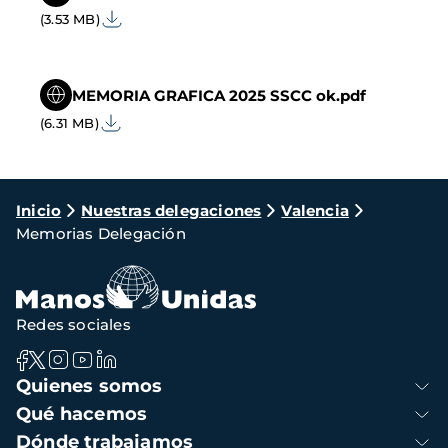
(3.53 MB)
MEMORIA GRAFICA 2025 SSCC ok.pdf
(6.31 MB)
Ruta
Inicio
Nuestras delegaciones
Valencia
Memorias Delegación
de
navegación
Redes sociales
Navegación
Quienes somos
principal
Qué hacemos
Dónde trabajamos