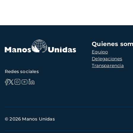
Navegación
Quienes so
principal
Equipo
Delegaciones
Transparencia
Redes sociales
Información
© 2026 Manos Unidas
de
contacto