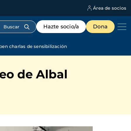
Área de socios
M
d
c
Menú
Hazte socio/a
Dona
d
de
us
destacados
cabecera
en charlas de sensibilización
eo de Albal