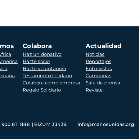
amos
Colabora
Actualidad
frica
Haz un donativo
Noticias
 América
Hazte socio
Reportajes
Asia
Hazte voluntario/a
Entrevistas
 España
Testamento solidario
Campañas
Colabora como empresa
Sala de prensa
Regalo Solidario
Revista
900 811 888
BIZUM 33439
info@manosunidas.org