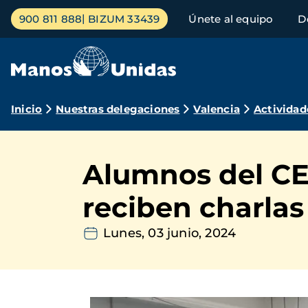
Pasar
Menú
900 811 888
BIZUM 33439
Únete al equipo
D
al
principal
contenido
principal
Ruta
Inicio
Nuestras delegaciones
Valencia
Actividad
de
navegación
Alumnos del CE
reciben charlas
Lunes, 03 junio, 2024