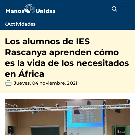
Pasar
al
contenido
principal
Ruta
Actividades
de
Los alumnos de IES
navegación
Rascanya aprenden cómo
es la vida de los necesitados
en África
Jueves, 04 noviembre, 2021