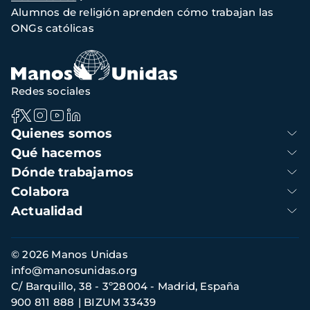
de
Alumnos de religión aprenden cómo trabajan las
navegación
ONGs católicas
Redes sociales
Navegación
Quienes somos
principal
Qué hacemos
Dónde trabajamos
Colabora
Actualidad
Información
© 2026 Manos Unidas
de
info@manosunidas.org
contacto
C/ Barquillo, 38 - 3º28004 - Madrid, España
900 811 888
BIZUM 33439