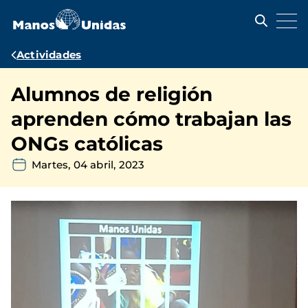
Pasar
al
contenido
principal
Ruta
Actividades
de
Alumnos de religión
navegación
aprenden cómo trabajan las
ONGs católicas
Martes, 04 abril, 2023