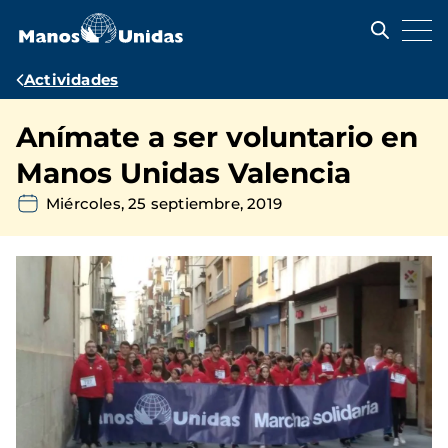
Pasar
al
contenido
principal
Ruta
Actividades
de
Anímate a ser voluntario en
navegación
Manos Unidas Valencia
Miércoles, 25 septiembre, 2019