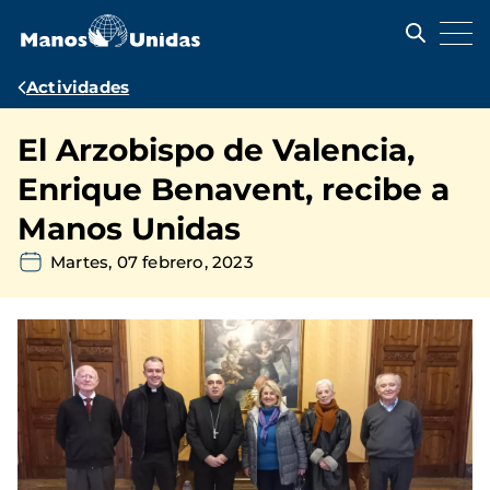
Pasar
al
contenido
principal
Ruta
Actividades
de
El Arzobispo de Valencia,
navegación
Enrique Benavent, recibe a
Manos Unidas
Martes, 07 febrero, 2023