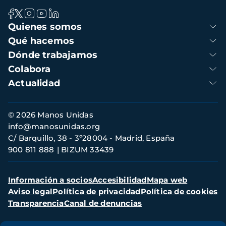
Navegación
Quienes somos
principal
Qué hacemos
Dónde trabajamos
Colabora
Actualidad
Información
© 2026 Manos Unidas
de
info@manosunidas.org
contacto
C/ Barquillo, 38 - 3º28004 - Madrid, España
900 811 888
BIZUM 33439
Menú
Información a socios
Accesibilidad
Mapa web
secundario
Aviso legal
Política de privacidad
Política de cookies
Transparencia
Canal de denuncias