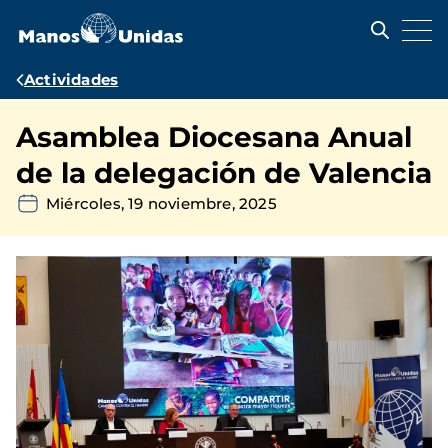
Pasar
al
contenido
principal
Ruta
Actividades
de
Asamblea Diocesana Anual
navegación
de la delegación de Valencia
Miércoles, 19 noviembre, 2025