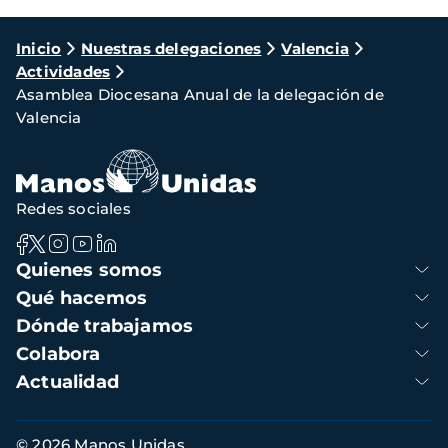
Ruta
Inicio
Nuestras delegaciones
Valencia
Actividades
de
Asamblea Diocesana Anual de la delegación de
navegación
Valencia
Redes sociales
Navegación
Quienes somos
principal
Qué hacemos
Dónde trabajamos
Colabora
Actualidad
Información
© 2026 Manos Unidas