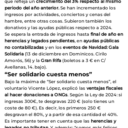
que refleja un
crecimiento del 3% respecto al mismo
periodo del año anterior.
Se han incrementado los
ingresos por actividades, conciertos y cenas del
hambre, entre otras cosas. Subieron también los
donativos y las ayudas públicas respecto a 2024.
Se espera la entrada de ingresos hasta
final de año en
herencias y legados pendientes
, en
ayudas públicas
no contabilizadas
y en los
eventos de Navidad: Gala
Solidaria
(13 de diciembre en Dominicos. Cirilo
Amorós, 56) y la
Gran Rifa
(boletos a 3 € en C/
Avellanas, 14. bajo).
“Ser solidario cuesta menos”
Bajo la máxima de “Ser solidario cuesta menos”, el
voluntario Vicente López, explicó las
ventajas fiscales
al hacer donaciones a ONGs
. Según la Ley de 2024: si
ingresas 300€, te desgravas 220 € (solo tienes un
coste de 80 €). Es decir, los primeros 250 €
desgravan el 80%, y a partir de esa cantidad el 40%.
Es importante tener en cuenta que las
herencias y
legados no tributan
. Y además: “somos más felices