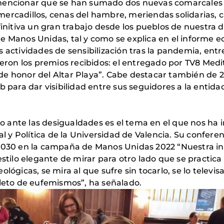
 mencionar que se han sumado dos nuevas comarcales 
rcadillos, cenas del hambre, meriendas solidarias, car
finitiva un gran trabajo desde los pueblos de nuestra d
e Manos Unidas, tal y como se explica en el informe 
actividades de sensibilización tras la pandemia, entre e
ieron los premios recibidos: el entregado por TV8 Medi
e honor del Altar Playa”. Cabe destacar también de 2
b para dar visibilidad entre sus seguidores a la entid
ado ante las desigualdades es el tema en el que nos ha
al y Política de la Universidad de Valencia. Su confere
2030 en la campaña de Manos Unidas 2022 “Nuestra indi
estilo elegante de mirar para otro lado que se practic
lógicas, se mira al que sufre sin tocarlo, se lo televis
pleto de eufemismos”, ha señalado.