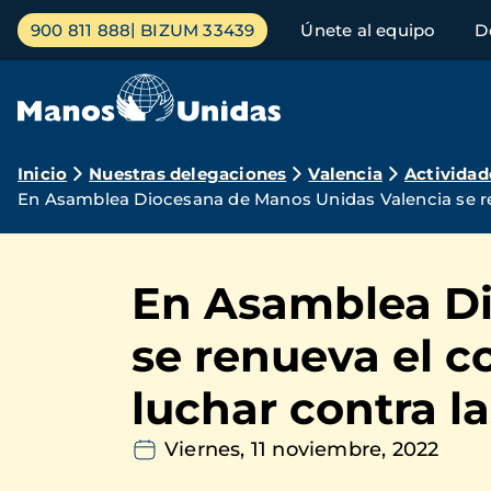
Pasar
Menú
900 811 888
BIZUM 33439
Únete al equipo
D
al
principal
contenido
principal
Ruta
Inicio
Nuestras delegaciones
Valencia
Actividad
En Asamblea Diocesana de Manos Unidas Valencia se ren
de
navegación
En Asamblea Di
se renueva el c
luchar contra la
Viernes, 11 noviembre, 2022