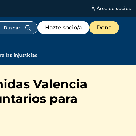
Área de socios
M
d
c
Menú
Hazte socio/a
Dona
d
de
us
destacados
cabecera
 las injusticias
idas Valencia
ntarios para