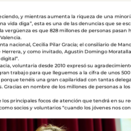
reciendo, y mientras aumenta la riqueza de una minor
na vida diga”, esta es una de las denuncias que se e
e la vergüenza es que 828 millones de personas pasan
Valencia.
ta nacional, Cecilia Pilar Gracia; el consiliario de Man
 Herrera, y como invitado, Agustín Domingo Moratalla,
digital”.
Gracia, voluntaria desde 2010 expresó su agradecimien
gran trabajo para que lleguemos a la cifra de unos 500
, porque tenéis una gran capilaridad con tantas deleg
racias en nombre de los millones de personas a los q
 los principales focos de atención que tendrá en su 
, como socios y voluntarios “cuando los jóvenes nos c