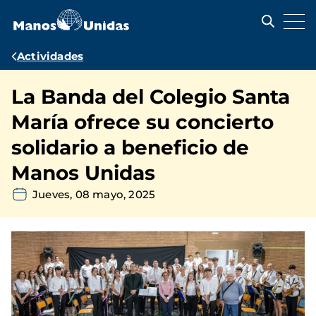
Pasar
al
contenido
principal
Ruta
Actividades
de
La Banda del Colegio Santa
navegación
María ofrece su concierto
solidario a beneficio de
Manos Unidas
Jueves, 08 mayo, 2025