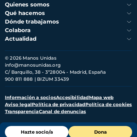
Navegación
Quienes somos
principal
Qué hacemos
Dónde trabajamos
Colabora
Actualidad
Información
© 2026 Manos Unidas
de
info@manosunidas.org
contacto
C/ Barquillo, 38 - 3º28004 - Madrid, España
900 811 888
BIZUM 33439
Menú
Información a socios
Accesibilidad
Mapa web
secundario
Aviso legal
Política de privacidad
Política de cookies
Transparencia
Canal de denuncias
Menú
Hazte socio/a
Dona
de