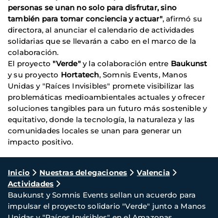
personas se unan no solo para disfrutar, sino
también para tomar conciencia y actuar"
, afirmó su
directora, al anunciar el calendario de actividades
solidarias que se llevarán a cabo en el marco de la
colaboración.
El proyecto
"Verde"
y la colaboración entre
Baukunst
y su proyecto
Hortatech
, Somnis Events, Manos
Unidas y "Raíces Invisibles" promete visibilizar las
problemáticas medioambientales actuales y ofrecer
soluciones tangibles para un futuro más sostenible y
equitativo, donde la tecnología, la naturaleza y las
comunidades locales se unan para generar un
impacto positivo.
Ruta
Inicio
Nuestras delegaciones
Valencia
Actividades
de
Baukunst y Somnis Events sellan un acuerdo para
navegación
impulsar el proyecto solidario "Verde" junto a Manos
Unidas y "Raíces Invisibles" en el Amazonas