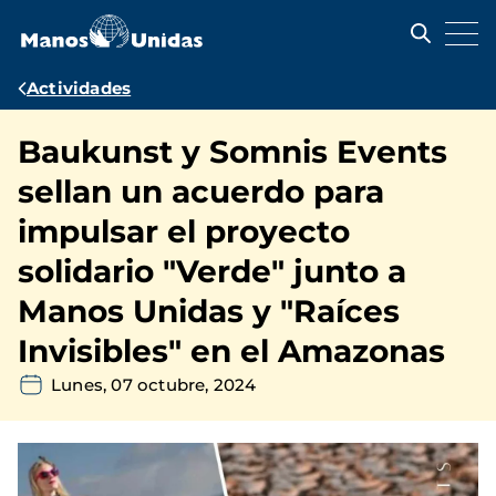
Pasar
al
contenido
principal
Ruta
Actividades
de
Baukunst y Somnis Events
navegación
sellan un acuerdo para
impulsar el proyecto
solidario "Verde" junto a
Manos Unidas y "Raíces
Invisibles" en el Amazonas
Lunes, 07 octubre, 2024