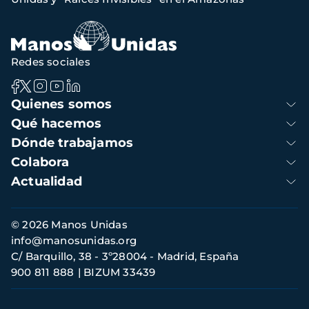
Redes sociales
Navegación
Quienes somos
principal
Qué hacemos
Dónde trabajamos
Colabora
Actualidad
Información
© 2026 Manos Unidas
de
info@manosunidas.org
contacto
C/ Barquillo, 38 - 3º28004 - Madrid, España
900 811 888
BIZUM 33439