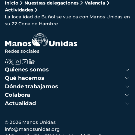
Ruta
Inicio
Nuestras delegaciones
Valencia
Actividades
de
La localidad de Buñol se vuelca con Manos Unidas en
navegación
su 22 Cena de Hambre
Redes sociales
Navegación
Quienes somos
principal
Qué hacemos
Dónde trabajamos
Colabora
Actualidad
Información
© 2026 Manos Unidas
de
info@manosunidas.org
contacto