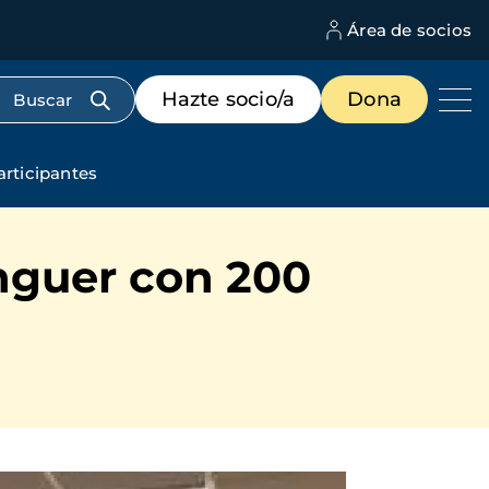
Área de socios
M
d
c
Menú
Hazte socio/a
Dona
d
de
us
destacados
cabecera
rticipantes
nguer con 200