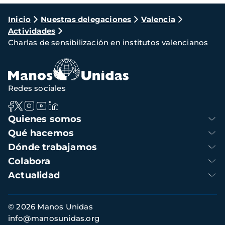
Ruta
Inicio
Nuestras delegaciones
Valencia
Actividades
de
Charlas de sensibilización en institutos valencianos
navegación
Redes sociales
Navegación
Quienes somos
principal
Qué hacemos
Dónde trabajamos
Colabora
Actualidad
Información
© 2026 Manos Unidas
de
info@manosunidas.org
contacto