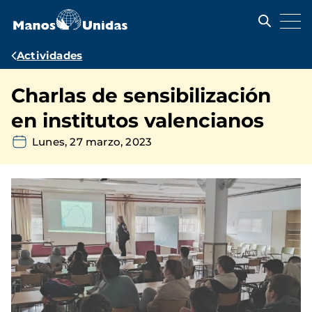
Pasar
al
contenido
principal
Ruta
Actividades
de
Charlas de sensibilización
navegación
en institutos valencianos
Lunes, 27 marzo, 2023