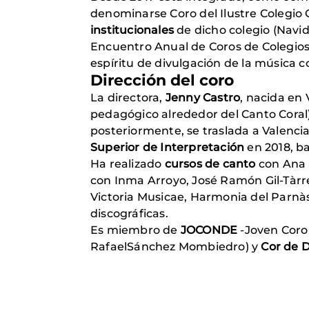
denominarse Coro del Ilustre Colegio 
institucionales
de dicho colegio (Navid
Encuentro Anual de Coros de Colegio
espíritu de divulgación de la música co
Dirección del coro
La directora,
Jenny Castro
, nacida en
pedagógico alrededor del Canto Coral).
posteriormente, se traslada a Valenci
Superior de Interpretación
en 2018, ba
Ha realizado
cursos de canto
con Ana 
con Inma Arroyo, José Ramón Gil-Tàrre
Victoria Musicae, Harmonia del Parnà
discográficas.
Es miembro de
JOCONDE
-Joven Coro 
RafaelSánchez Mombiedro) y
Cor de D