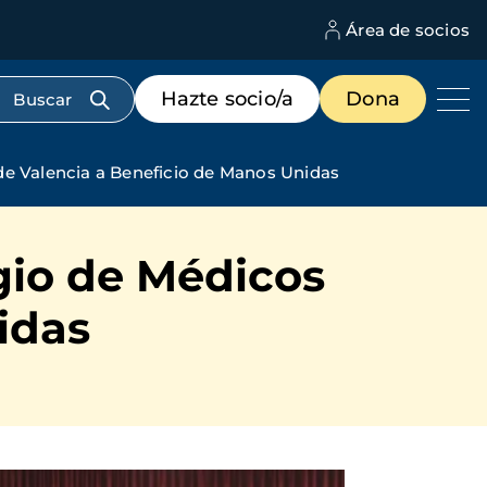
Área de socios
M
d
c
Menú
Hazte socio/a
Dona
d
de
us
destacados
cabecera
de Valencia a Beneficio de Manos Unidas
gio de Médicos
idas