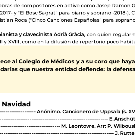
obras de compositores en activo como Josep Ramon Gil
-2017- y "El Bosc Sagrat" para piano y soprano -2018-)
istian Roca ("Cinco Canciones Españolas" para soprano 
ianista y clavecinista Adrià Gràcia
, con quien regular
I y XVIII, como en la difusión de repertorio poco habitua
ce al Colegio de Médicos y a su coro que haya
idarias que nuestra entidad defiende: la defens
e Navidad
---------------------- Anónimo. Cancionero de Uppsala (s. XV
---------------------------------------------------- E.Anschü
------------------------------ M. Leontovre. Arr: P. Wilbou
-------------------------------------------------------- J. Rutte