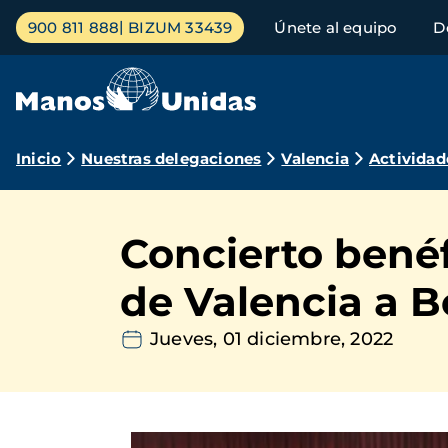
Pasar
Menú
900 811 888
BIZUM 33439
Únete al equipo
D
al
principal
contenido
principal
Ruta
Inicio
Nuestras delegaciones
Valencia
Actividad
de
navegación
Concierto benéf
de Valencia a 
Jueves, 01 diciembre, 2022