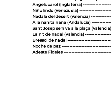
Angels carol (Inglaterra) ---------------------
Niño lindo (Venezuela) -----------------------
Nadala del desert (Valencia) ----------------
A la nanita nana (Andalucía) -----------------
Sant Josep se'n va a la plaça (Valencia) -
La nit de nadal (Valencia) --------------------
Bressol de nadal ----------------------------
Noche de paz ----------------------------------
Adeste Fideles --------------------------------