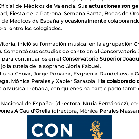
Oficial de Médicos de Valencia. Sus
actuaciones son ge
ad, Fiesta de la Patrona, Semana Santa, Bodas de Oro y 
s de Médicos de España y
ocasionalmente colaborando 
ral entre los colegiados.
 Vitoria, inició su formación musical en la agrupación
 Comenzó sus estudios de canto en el Conservatorio Jes
a para continuarlos en el
Conservatorio Superior Joaqu
jo la tutela de la soprano Gloria Fabuel.
Luisa Chova, Jorge Robaina, Evghenia Dundekova y Car
ga, Mónica Perales y Xabier Sarasola.
Ha colaborado 
s o Música Trobada, con quienes ha participado tambi
Nacional de España- (directora, Nuria Fernández), co
ones A Cau d'Orella
(directora, Mònica Perales Massan