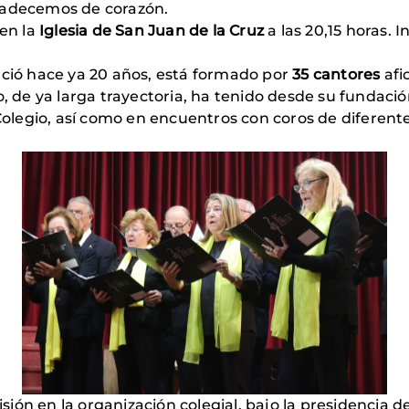
gradecemos de corazón.
 en la
Iglesia de San Juan de la Cruz
a las 20,15 horas. 
ació hace ya 20 años, está formado por
35 cantores
afi
o, de ya larga trayectoria, ha tenido desde su fundaci
l Colegio, así como en encuentros con coros de diferen
ión en la organización colegial, bajo la presidencia d