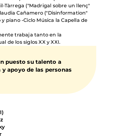
-Tàrrega ("Madrigal sobre un llenç"
, Claudia Cañamero ("Disinformation"
y piano -Ciclo Música la Capella de
mente trabaja tanto en la
l de los siglos XX y XXI.
n puesto su talento a
a y apoyo de las personas
I)
tz
sky
r