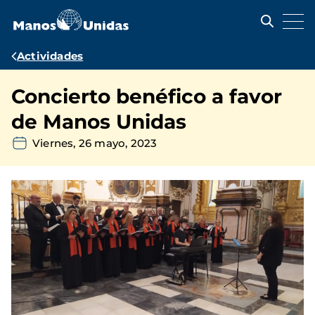
Pasar
al
contenido
principal
Ruta
Actividades
de
Concierto benéfico a favor
navegación
de Manos Unidas
Viernes, 26 mayo, 2023