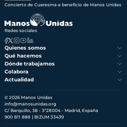
de
Concierto de Cuaresma a beneficio de Manos Unidas
navegación
Redes sociales
Navegación
Quienes somos
principal
Qué hacemos
Dónde trabajamos
Colabora
Actualidad
Información
© 2026 Manos Unidas
de
info@manosunidas.org
contacto
C/ Barquillo, 38 - 3º28004 - Madrid, España
900 811 888
BIZUM 33439