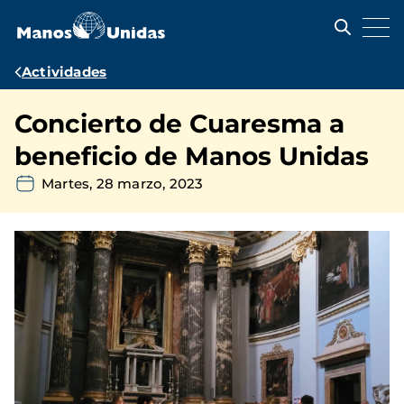
Pasar
al
contenido
principal
Ruta
Actividades
de
Concierto de Cuaresma a
navegación
beneficio de Manos Unidas
Martes, 28 marzo, 2023