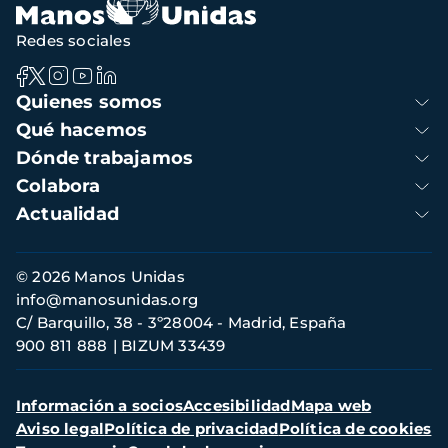
Redes sociales
Navegación
Quienes somos
principal
Qué hacemos
Dónde trabajamos
Colabora
Actualidad
Información
© 2026 Manos Unidas
de
info@manosunidas.org
contacto
C/ Barquillo, 38 - 3º28004 - Madrid, España
900 811 888
BIZUM 33439
Menú
Información a socios
Accesibilidad
Mapa web
secundario
Aviso legal
Política de privacidad
Política de cookies