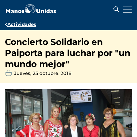
Pasar
al
contenido
principal
Ruta
Actividades
de
Concierto Solidario en
navegación
Paiporta para luchar por "un
mundo mejor"
Jueves, 25 octubre, 2018