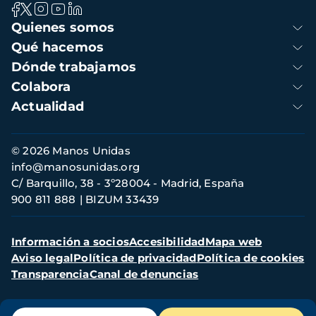
Navegación
Quienes somos
principal
Qué hacemos
Dónde trabajamos
Colabora
Actualidad
Información
© 2026 Manos Unidas
de
info@manosunidas.org
contacto
C/ Barquillo, 38 - 3º28004 - Madrid, España
900 811 888
BIZUM 33439
Menú
Información a socios
Accesibilidad
Mapa web
secundario
Aviso legal
Política de privacidad
Política de cookies
Transparencia
Canal de denuncias
Menú