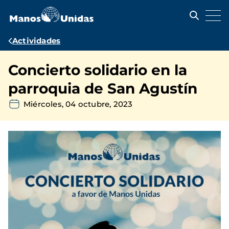
Pasar
al
contenido
principal
Ruta
Actividades
de
Concierto solidario en la
navegación
parroquia de San Agustín
Miércoles, 04 octubre, 2023