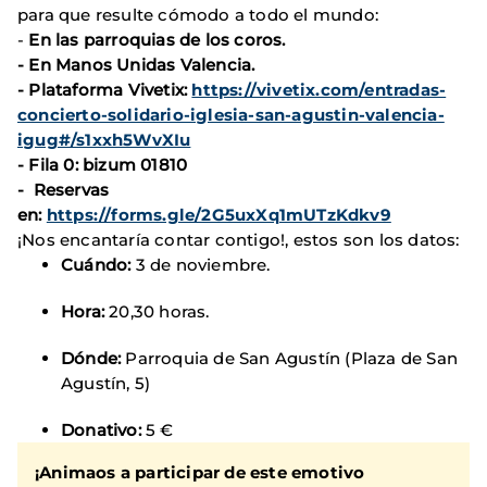
para que resulte cómodo a todo el mundo:
-
En las parroquias de los coros.
- En Manos Unidas Valencia.
- Plataforma Vivetix:
https://vivetix.com/entradas-
concierto-solidario-iglesia-san-agustin-valencia-
igug#/s1xxh5WvXIu
- Fila 0: bizum 01810
- Reservas
en:
https://forms.gle/2G5uxXq1mUTzKdkv9
¡Nos encantaría contar contigo!, estos son los datos:
Cuándo:
3 de noviembre.
Hora:
20,30 horas.
Dónde:
Parroquia de San Agustín (Plaza de San
Agustín, 5)
Donativo:
5 €
¡Animaos a participar de este emotivo