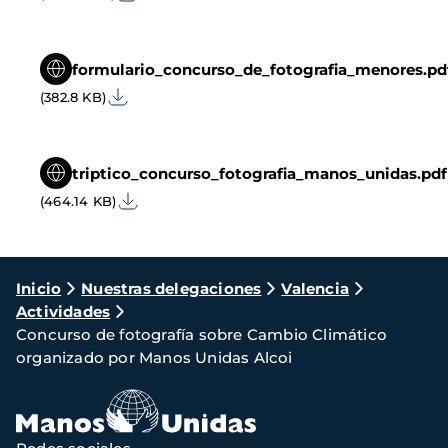
formulario_concurso_de_fotografia_menores.pd
(382.8 KB)
triptico_concurso_fotografia_manos_unidas.pdf
(464.14 KB)
Ruta
Inicio
Nuestras delegaciones
Valencia
Actividades
de
Concurso de fotografía sobre Cambio Climático
navegación
organizado por Manos Unidas Alcoi