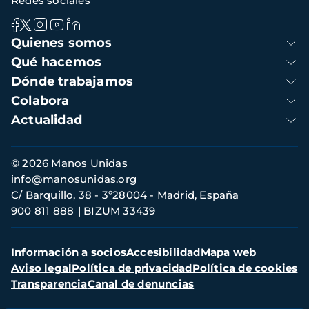
Redes sociales
Navegación
Quienes somos
principal
Qué hacemos
Dónde trabajamos
Colabora
Actualidad
Información
© 2026 Manos Unidas
de
info@manosunidas.org
contacto
C/ Barquillo, 38 - 3º28004 - Madrid, España
900 811 888
BIZUM 33439
Menú
Información a socios
Accesibilidad
Mapa web
secundario
Aviso legal
Política de privacidad
Política de cookies
Transparencia
Canal de denuncias