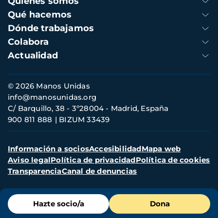
Quienes somos
principal
Qué hacemos
Dónde trabajamos
Colabora
Actualidad
Información
© 2026 Manos Unidas
de
info@manosunidas.org
contacto
C/ Barquillo, 38 - 3º28004 - Madrid, España
900 811 888
BIZUM 33439
Menú
Información a socios
Accesibilidad
Mapa web
secundario
Aviso legal
Política de privacidad
Política de cookies
Transparencia
Canal de denuncias
Menú
Hazte socio/a
Dona
de
destacados