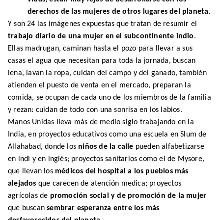
derechos de las mujeres de otros lugares del planeta.
Y
son 24 las imágenes expuestas que tratan de resumir el
trabajo diario de una mujer en el subcontinente indio
.
Ellas madrugan, caminan hasta el pozo para llevar
a sus
casas el agua
que necesitan para toda la jornada, busca
n
leña, lava
n
la ropa, cuida
n
del campo y del ganado,
también
at
i
ende
n
el puesto de venta en el mercado, prepara
n
la
comida,
se
ocupa
n
de cada uno de los miembros de la familia
y
reza
n: cuidan de todo
con una son
r
isa en
lo
s labios.
Manos Uni
d
as lleva más de medio siglo trabajando en la
India, en proyectos educativos como
una
escuela en Slum de
Allahabad, donde los
niños de la calle
pueden alfabetizarse
en indi y en inglés; proyectos sanitarios como el de Mysore,
que llevan los
médicos del hosp
i
tal a los pueblos más
alejados
que carecen de atención medica; proyectos
agr
í
colas de
promoción social y de promoción de la mujer
que buscan
sembrar esperanza entre los más