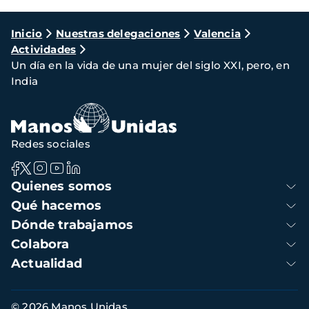
Ruta
Inicio
Nuestras delegaciones
Valencia
Actividades
de
Un día en la vida de una mujer del siglo XXI, pero, en
navegación
India
Redes sociales
Navegación
Quienes somos
principal
Qué hacemos
Dónde trabajamos
Colabora
Actualidad
Información
© 2026 Manos Unidas