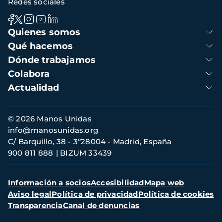
Redes sociales
Navegación
Quienes somos
principal
Qué hacemos
Dónde trabajamos
Colabora
Actualidad
Información
© 2026 Manos Unidas
de
info@manosunidas.org
contacto
C/ Barquillo, 38 - 3º28004 - Madrid, España
900 811 888
BIZUM 33439
Menú
Información a socios
Accesibilidad
Mapa web
secundario
Aviso legal
Política de privacidad
Política de cookies
Transparencia
Canal de denuncias