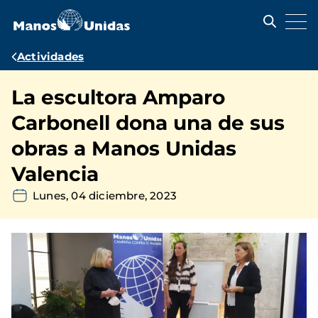
Pasar
al
contenido
principal
Ruta
Actividades
de
La escultora Amparo
navegación
Carbonell dona una de sus
obras a Manos Unidas
Valencia
Lunes, 04 diciembre, 2023