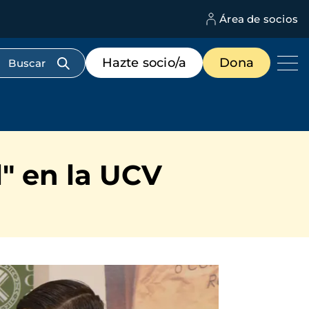
Área de socios
M
d
c
Menú
Hazte socio/a
Dona
d
de
us
destacados
cabecera
l" en la UCV