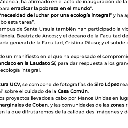
alencia, ha afirmado en el acto de inauguración de la
para
erradicar la pobreza en el mundo
”.
“
necesidad de luchar por una ecología integral
” y ha a
abo esta tarea”.
 campus de Santa Ursula también han participado la vi
lencia
, Beatriz de Ancos; y el decano de la Facultad de
ada general de la Facultad, Cristina Piluso; y el subd
ído un manifiesto en el que ha expresado el compromi
ncisco en la Laudato Sí
, para dar respuesta a los gr
 ecología integral.
tura UCV
, se compone de fotografías de
Siro López
rea
i’ sobre el cuidado de la
Casa Común
.
os proyectos llevados a cabo por Manos Unidas en l
marginales de Coban
, y las comunidades de las
zonas r
en la que difrutaremos de la calidad des imágenes y d