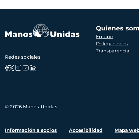
Navegación
Quienes so
principal
Equipo
Delegaciones
Transparencia
Redes sociales
Información
© 2026 Manos Unidas
de
contacto
Menú
Información a socios
Accesibilidad
Mapa we
secundario