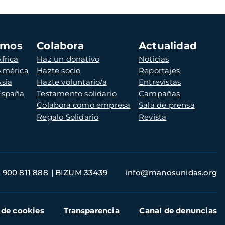
amos
Colabora
Actualidad
frica
Haz un donativo
Noticias
 América
Hazte socio
Reportajes
Asia
Hazte voluntario/a
Entrevistas
 España
Testamento solidario
Campañas
Colabora como empresa
Sala de prensa
Regalo Solidario
Revista
900 811 888
BIZUM 33439
info@manosunidas.org
 de cookies
Transparencia
Canal de denuncias