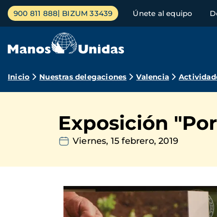
Pasar
Menú
900 811 888
BIZUM 33439
Únete al equipo
D
al
principal
contenido
principal
Ruta
Inicio
Nuestras delegaciones
Valencia
Actividad
de
navegación
Exposición "Por
Viernes, 15 febrero, 2019