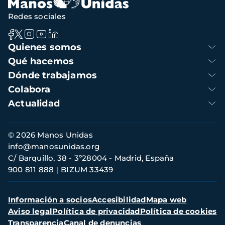
Redes sociales
Navegación
Quienes somos
principal
Qué hacemos
Dónde trabajamos
Colabora
Actualidad
Información
© 2026 Manos Unidas
de
info@manosunidas.org
contacto
C/ Barquillo, 38 - 3º28004 - Madrid, España
900 811 888
BIZUM 33439
Menú
Información a socios
Accesibilidad
Mapa web
secundario
Aviso legal
Política de privacidad
Política de cookies
Transparencia
Canal de denuncias