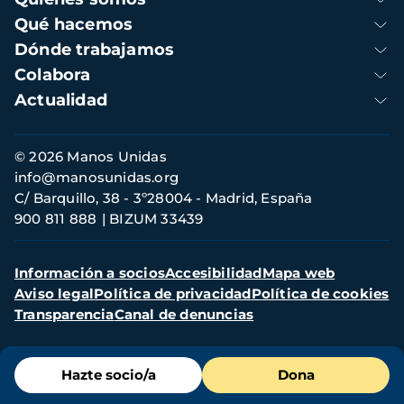
principal
Qué hacemos
Dónde trabajamos
Colabora
Actualidad
Información
© 2026 Manos Unidas
de
info@manosunidas.org
contacto
C/ Barquillo, 38 - 3º28004 - Madrid, España
900 811 888
BIZUM 33439
Menú
Información a socios
Accesibilidad
Mapa web
secundario
Aviso legal
Política de privacidad
Política de cookies
Transparencia
Canal de denuncias
Menú
Hazte socio/a
Dona
de
destacados