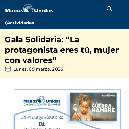
Pasar
al
contenido
principal
Ruta
Actividades
de
Gala Solidaria: “La
navegación
protagonista eres tú, mujer
con valores”
Lunes, 09 marzo, 2026