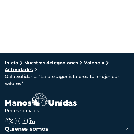
Ruta
Inicio
Nuestras delegaciones
Valencia
Actividades
de
Gala Solidaria: “La protagonista eres tú, mujer con
navegación
valores”
Redes sociales
Navegación
Quienes somos
principal