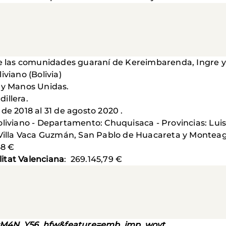
e las comunidades guaraní de Kereimbarenda, Ingre 
viano (Bolivia)
 y Manos Unidas.
illera.
de 2018 al 31 de agosto 2020 .
oliviano - Departamento: Chuquisaca - Provincias: Lui
: Villa Vaca Guzmán, San Pablo de Huacareta y Montea
58 €
itat Valenciana
: 269.145,79 €
=M4N_Y56_hfw&feature=emb_imp_woyt