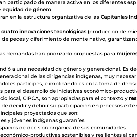
 participado de manera activa en los diferentes espa
e
equidad de género
.
ran en la estructura organizativa de las
Capitanías In
n
cuatro innovaciones tecnológicas
(producción de miel
 de peces y diferimiento de monte nativo, garantizand
 las demandas han priorizado propuestas para
mujeres
ió a una necesidad de género y generacional. Es deci
generacional de las dirigencias indígenas, muy necesar
ndoles partícipes, e implicándoles en la toma de decis
 para el desarrollo de iniciativas económico-producti
cio local, CIPCA, son apropiadas para el contexto y
res
 de decidir y definir su participación en procesos exte
rincipales proyectados que son:
res y jóvenes indígenas guaraníes.
espacios de decisión orgánica de sus comunidades.
económico-productivas sostenibles y resilientes al ca