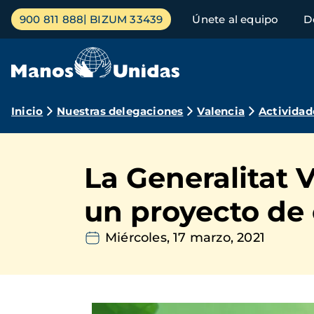
Pasar
Menú
900 811 888
BIZUM 33439
Únete al equipo
D
al
principal
contenido
principal
Ruta
Inicio
Nuestras delegaciones
Valencia
Actividad
de
navegación
La Generalitat 
un proyecto de 
Miércoles, 17 marzo, 2021