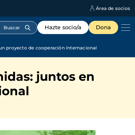
Área de socios
M
d
c
Menú
Hazte socio/a
Dona
d
de
us
destacados
cabecera
 un proyecto de cooperación internacional
idas: juntos en
ional