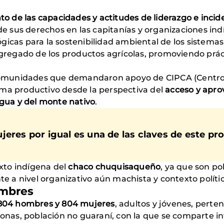
to de las capacidades y actitudes de liderazgo e incide
o de sus derechos en las capitanías y organizaciones i
gicas para la sostenibilidad ambiental de los sistem
 agregado de los productos agrícolas, promoviendo prá
s comunidades que demandaron apoyo de CIPCA (Centro
ema productivo desde la perspectiva del
acceso y apro
gua y del monte nativo
.
jeres por igual es una de las claves de este pr
xto indígena del
chaco chuquisaqueño
, ya que son po
te a nivel organizativo aún machista y contexto político
ombres
804 hombres y 804 mujeres
, adultos y jóvenes, pert
rsonas, población no guaraní, con la que se comparte i