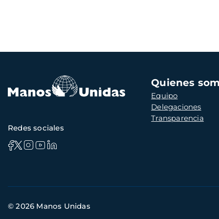
Navegación
Quienes so
principal
Equipo
Delegaciones
Transparencia
Redes sociales
Información
© 2026 Manos Unidas
de
contacto