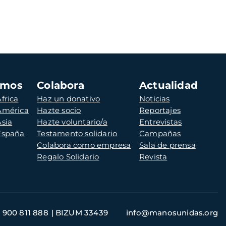
amos
Colabora
Actualidad
frica
Haz un donativo
Noticias
 América
Hazte socio
Reportajes
Asia
Hazte voluntario/a
Entrevistas
 España
Testamento solidario
Campañas
Colabora como empresa
Sala de prensa
Regalo Solidario
Revista
900 811 888
BIZUM 33439
info@manosunidas.org